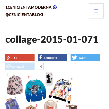
Saltar
MEN
1CENICIENTAMODERNA
al
contenido.
PRIN
@CENICIENTABLOG
collage-2015-01-071
+1
compartir
tweet
compartir