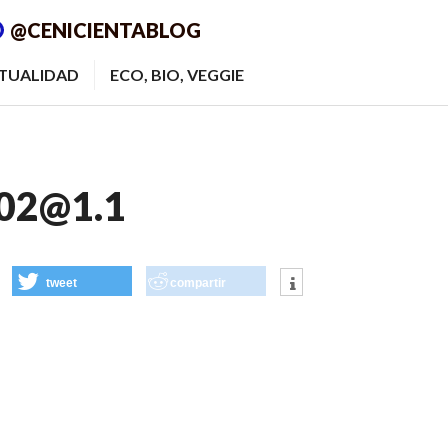
@CENICIENTABLOG
ITUALIDAD
ECO, BIO, VEGGIE
02@1.1
tweet
compartir