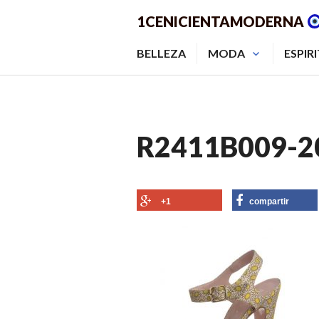
Saltar
1CENICIENTAMODERNA
al
contenido.
BELLEZA
MODA
ESPIR
R2411B009-2
+1
compartir