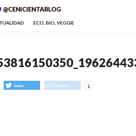
@CENICIENTABLOG
ITUALIDAD
ECO, BIO, VEGGIE
53816150350_19626443
tweet
compartir