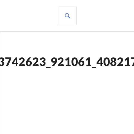
BUSCAR
3742623_921061_40821