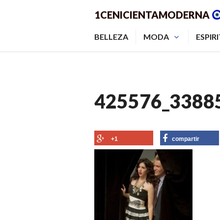
Saltar
1CENICIENTAMODERNA
al
contenido.
BELLEZA
MODA
ESPIR
425576_3388
+1
compartir