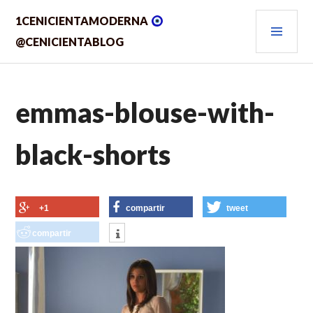
Saltar
MEN
1CENICIENTAMODERNA
al
contenido.
PRIN
@CENICIENTABLOG
emmas-blouse-with-
black-shorts
+1
compartir
tweet
compartir