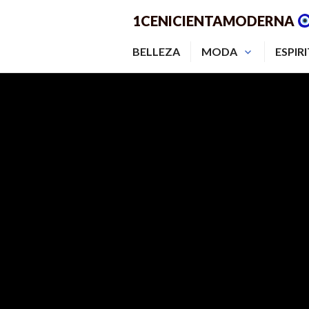
Saltar
1CENICIENTAMODERNA
al
contenido.
BELLEZA
MODA
ESPIR