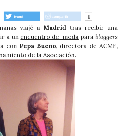
tweet
compartir
nas viajé a
Madrid
tras recibir una
tir a un
encuentro de moda
para
bloggers
oda con
Pepa Bueno
, directora de ACME,
onamiento de la Asociación.