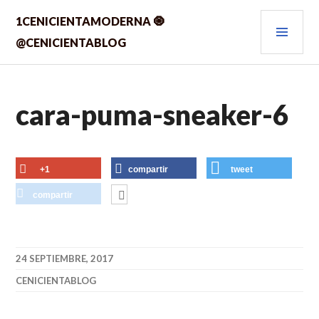
Saltar
MEN
1CENICIENTAMODERNA 🧿
al
contenido.
PRIN
@CENICIENTABLOG
cara-puma-sneaker-6
+1
compartir
tweet
compartir
24 SEPTIEMBRE, 2017
CENICIENTABLOG