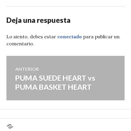
Deja una respuesta
Lo siento, debes estar
conectado
para publicar un
comentario.
Navegación
ANTERIOR
PUMA SUEDE HEART vs
Entrada
de
anterior:
PUMA BASKET HEART
entradas
¿Hablas
conmigo?