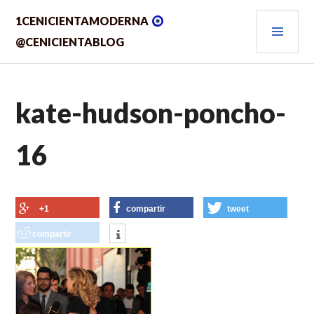
Saltar
MEN
1CENICIENTAMODERNA
al
contenido.
PRIN
@CENICIENTABLOG
kate-hudson-poncho-
16
+1
compartir
tweet
compartir