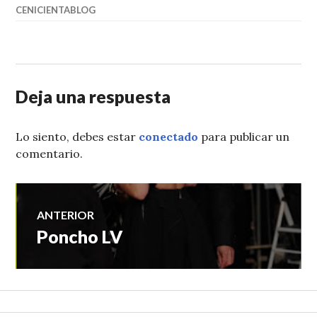
CENICIENTABLOG
Deja una respuesta
Lo siento, debes estar
conectado
para publicar un
comentario.
Navegación
ANTERIOR
Poncho LV
Entrada
de
anterior:
entradas