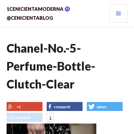
Saltar
MEN
1CENICIENTAMODERNA
al
contenido.
PRIN
@CENICIENTABLOG
Chanel-No.-5-
Perfume-Bottle-
Clutch-Clear
+1
compartir
tweet
compartir