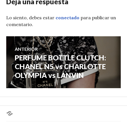
Deja una respuesta
Lo siento, debes estar
conectado
para publicar un
comentario.
Navegación
ANTERIOR
PERFUME BOTTLE CLUTCH:
Entrada
de
anterior:
CHANEL N5 vs CHARLOTTE
OLYMPIA vs LANVIN
entradas
¿Hablas
conmigo?