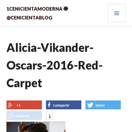
Saltar
MEN
1CENICIENTAMODERNA 🧿
al
contenido.
PRIN
@CENICIENTABLOG
Alicia-Vikander-
Oscars-2016-Red-
Carpet
+1
compartir
tweet
compartir