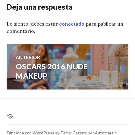
Deja una respuesta
Lo siento, debes estar
conectado
para publicar un
comentario.
Navegación
ANTERIOR
OSCARS 2016 NUDE
Entrada
de
anterior:
MAKEUP
entradas
¿Hablas
conmigo?
Funciona con WordPress
Tema: Gazette por
Automattic
.