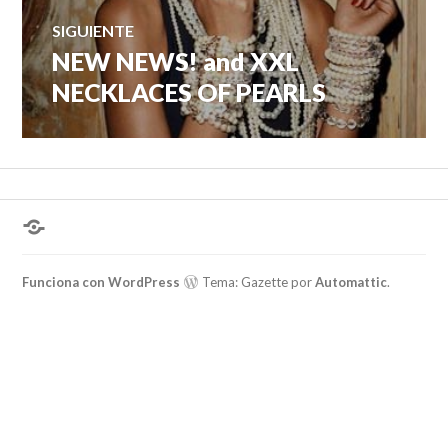
SIGUIENTE
NEW NEWS! and XXL
Entrada
siguiente:
NECKLACES OF PEARLS
¿Hablas
conmigo?
Funciona con WordPress
Tema: Gazette por
Automattic
.