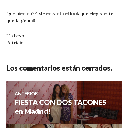
Que bien no?? Me encanta el look que elegiste, te
queda genial!
Un beso,
Patricia
Los comentarios están cerrados.
Navegación
ANTERIOR
FIESTA CON DOS TACONES
Entrada
de
anterior:
en Madrid!
entradas