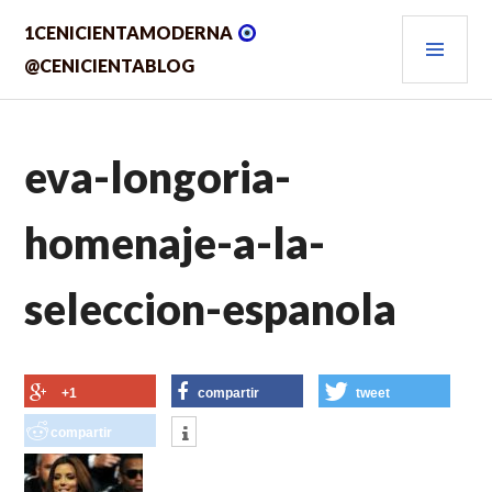
Saltar
MEN
1CENICIENTAMODERNA
al
contenido.
PRIN
@CENICIENTABLOG
eva-longoria-
homenaje-a-la-
seleccion-espanola
+1
compartir
tweet
compartir