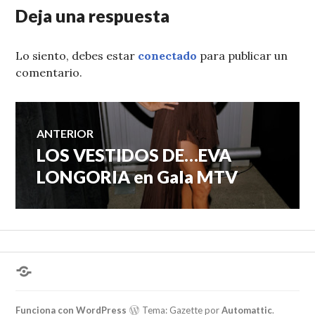
Deja una respuesta
Lo siento, debes estar
conectado
para publicar un
comentario.
Navegación
ANTERIOR
LOS VESTIDOS DE…EVA
Entrada
de
anterior:
LONGORIA en Gala MTV
entradas
¿Hablas
conmigo?
Funciona con WordPress
Tema: Gazette por
Automattic
.