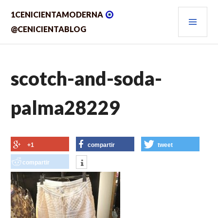
Saltar
MEN
1CENICIENTAMODERNA
al
contenido.
PRIN
@CENICIENTABLOG
scotch-and-soda-
palma28229
+1
compartir
tweet
compartir