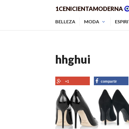
Saltar
1CENICIENTAMODERNA
al
contenido.
BELLEZA
MODA
ESPIR
hhghui
+1
compartir