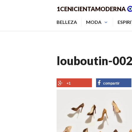
Saltar
1CENICIENTAMODERNA
al
contenido.
BELLEZA
MODA
ESPIR
louboutin-00
+1
compartir