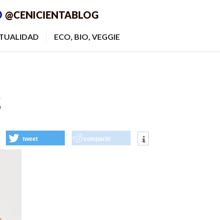
@CENICIENTABLOG
ITUALIDAD
ECO, BIO, VEGGIE
2
tweet
compartir