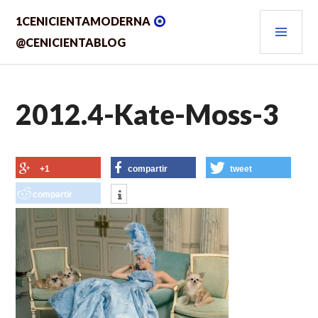
Saltar
MEN
1CENICIENTAMODERNA
al
contenido.
PRIN
@CENICIENTABLOG
2012.4-Kate-Moss-3
+1
compartir
tweet
compartir