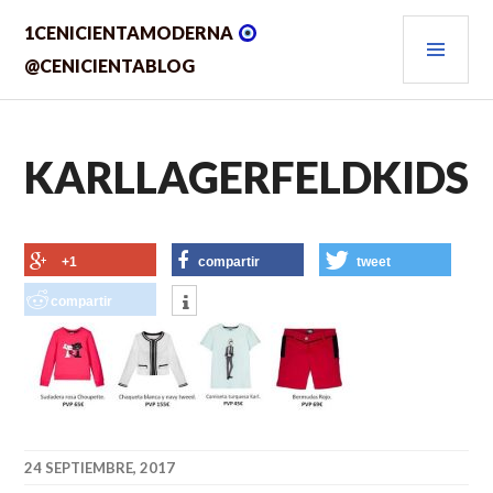
Saltar
MEN
1CENICIENTAMODERNA
al
contenido.
PRIN
@CENICIENTABLOG
KARLLAGERFELDKIDS
+1
compartir
tweet
compartir
24 SEPTIEMBRE, 2017