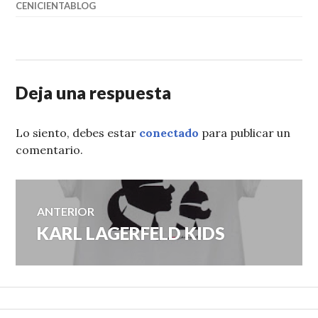
CENICIENTABLOG
Deja una respuesta
Lo siento, debes estar
conectado
para publicar un
comentario.
Navegación
ANTERIOR
KARL LAGERFELD KIDS
Entrada
de
anterior:
entradas