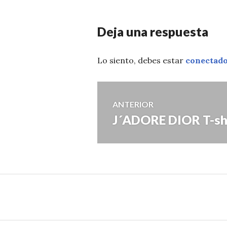
Deja una respuesta
Lo siento, debes estar
conectad
Navegación
ANTERIOR
J´ADORE DIOR T-sh
Entrada
de
anterior:
entradas