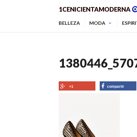
Saltar
1CENICIENTAMODERNA
al
contenido.
BELLEZA
MODA
ESPIR
1380446_570
+1
compartir