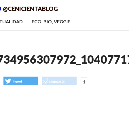
@CENICIENTABLOG
ITUALIDAD
ECO, BIO, VEGGIE
734956307972_1040771
tweet
compartir