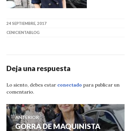
24 SEPTIEMBRE, 2017
CENICIENTABLOG
Deja una respuesta
Lo siento, debes estar
conectado
para publicar un
comentario.
Navegación
ANTERIOR
GORRA DE MAQUINISTA
Entrada
de