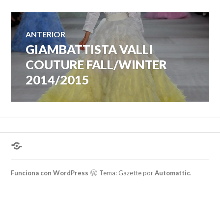
Navegación
ANTERIOR
GIAMBATTISTA VALLI
Entrada
de
anterior:
COUTURE FALL/WINTER
2014/2015
entradas
¿Hablas
conmigo?
Funciona con WordPress
Tema: Gazette por
Automattic
.