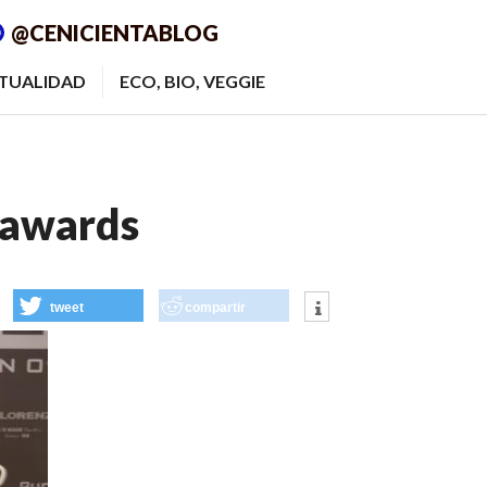
@CENICIENTABLOG
ITUALIDAD
ECO, BIO, VEGGIE
yawards
tweet
compartir