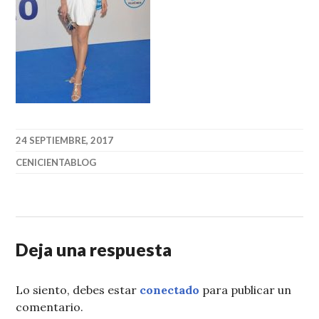
24 SEPTIEMBRE, 2017
CENICIENTABLOG
Deja una respuesta
Lo siento, debes estar
conectado
para publicar un
comentario.