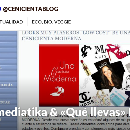
@CENICIENTABLOG
ITUALIDAD
ECO, BIO, VEGGIE
mediatika & «Qué llevas» 