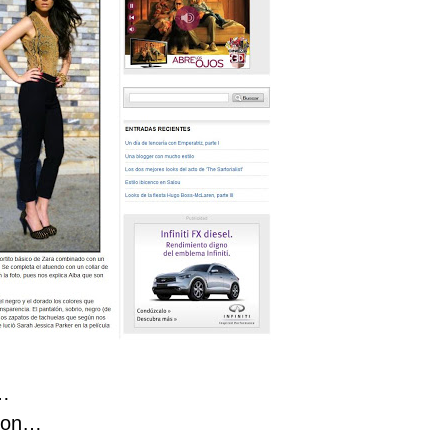
s…
soon…