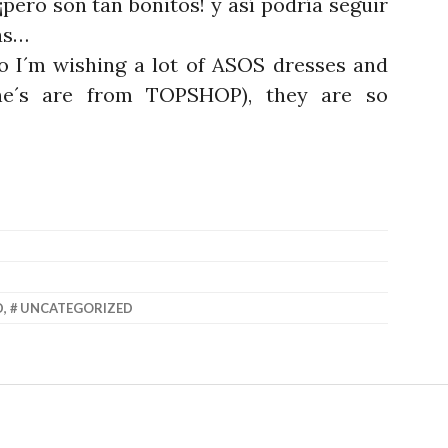
ero son tan bonitos! y así podría seguir
ás…
so I´m wishing a lot of ASOS dresses and
ne´s are from TOPSHOP), they are so
D
,
UNCATEGORIZED