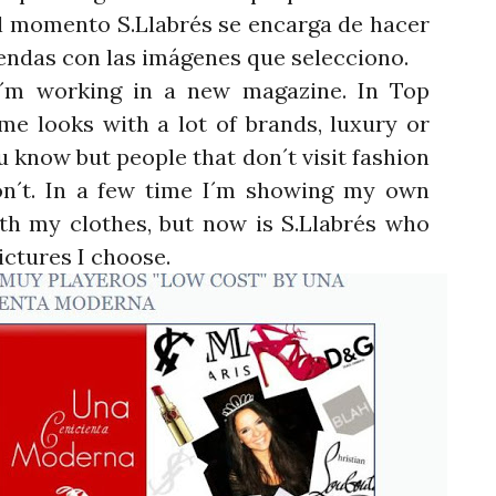
el momento S.Llabrés se encarga de hacer
ndas con las imágenes que selecciono.
´m working in a new magazine. In Top
me looks with a lot of brands, luxury or
u know but people that don´t visit fashion
on´t. In a few time I´m showing my own
ith my clothes, but now is S.Llabrés who
ictures I choose.