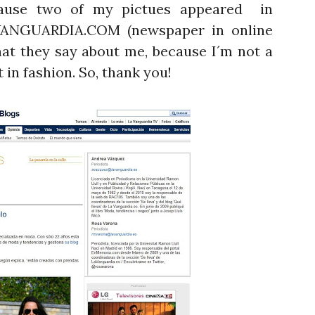
cause two of my pictues appeared in
AVANGUARDIA.COM (newspaper in online
what they say about me, because I´m not a
 in fashion. So, thank you!