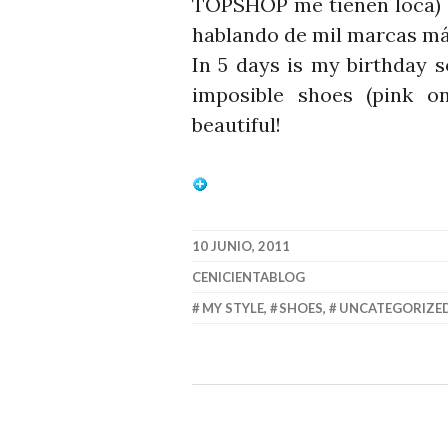
TOPSHOP me tienen loca) ¡p
hablando de mil marcas m
In 5 days is my birthday 
imposible shoes (pink o
beautiful!
10 JUNIO, 2011
CENICIENTABLOG
MY STYLE
,
SHOES
,
UNCATEGORIZE