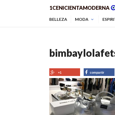
Saltar
1CENICIENTAMODERNA
al
contenido.
BELLEZA
MODA
ESPIR
bimbaylolafet
+1
compartir