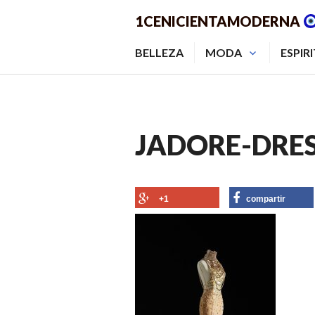
Saltar
1CENICIENTAMODERNA
al
contenido.
BELLEZA
MODA
ESPIR
JADORE-DRES
+1
compartir