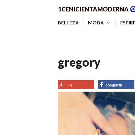
Saltar
1CENICIENTAMODERNA
al
contenido.
BELLEZA
MODA
ESPIR
gregory
+1
compartir