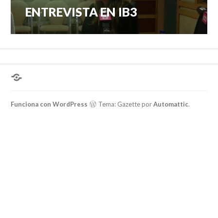
ENTREVISTA EN IB3
Entrada
de
anterior:
entradas
¿Hablas
conmigo?
Funciona con WordPress
Tema: Gazette por
Automattic
.