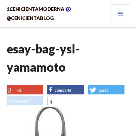
Saltar
MEN
1CENICIENTAMODERNA
al
contenido.
PRIN
@CENICIENTABLOG
esay-bag-ysl-
yamamoto
+1
compartir
tweet
compartir