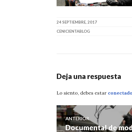
24 SEPTIEMBRE, 2017
CENICIENTABLOG
Deja una respuesta
Lo siento, debes estar
conectad
Navegación
ANTERIOR
Documental de mod
Entrada
de