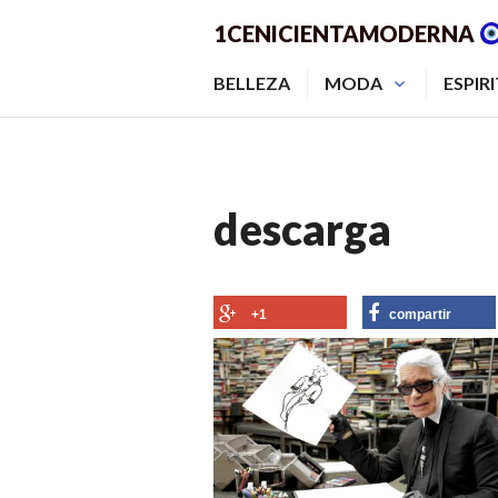
Saltar
1CENICIENTAMODERNA
al
contenido.
BELLEZA
MODA
ESPIR
descarga
+1
compartir