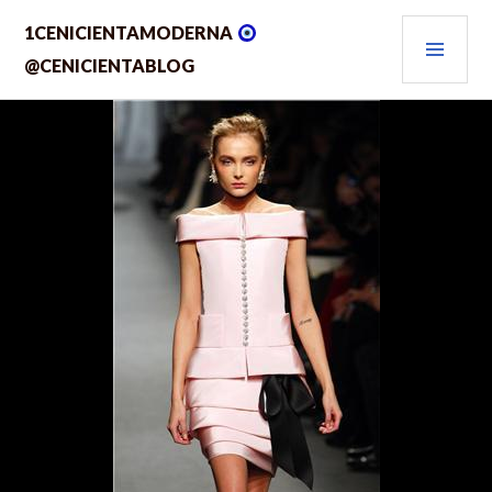
Saltar
MEN
1CENICIENTAMODERNA
al
contenido.
PRIN
@CENICIENTABLOG