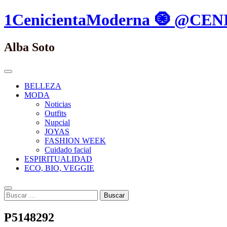
Saltar
1CenicientaModerna 🧿 @C
al
contenido.
Alba Soto
Menú
Principal
BELLEZA
MODA
Noticias
Outfits
Nupcial
JOYAS
FASHION WEEK
Cuidado facial
ESPIRITUALIDAD
ECO, BIO, VEGGIE
Buscar
Buscar:
P5148292