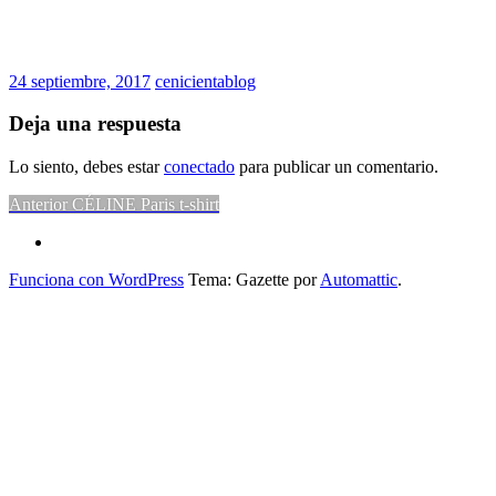
24 septiembre, 2017
cenicientablog
Deja una respuesta
Lo siento, debes estar
conectado
para publicar un comentario.
Navegación
Entrada
Anterior
CÉLINE Paris t-shirt
anterior:
de
¿Hablas
conmigo?
entradas
Funciona con WordPress
Tema: Gazette por
Automattic
.