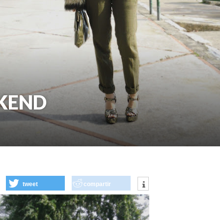
KEND
tweet
compartir