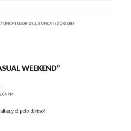
,
UNCATEGORIZED
,
UNCATEGORIZED
ASUAL WEEKEND
”
z
6:04 PM
ias,y el pelo divino!