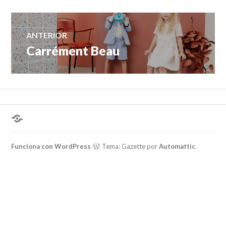
Navegación
ANTERIOR
Carrément Beau
Entrada
de
anterior:
entradas
¿Hablas
conmigo?
Funciona con WordPress
Tema: Gazette por
Automattic
.