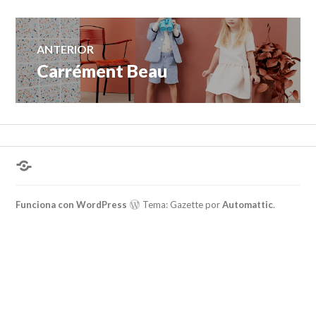
Navegación
ANTERIOR
Carrément Beau
Entrada
de
anterior:
entradas
¿Hablas
conmigo?
Funciona con WordPress
Tema: Gazette por
Automattic
.