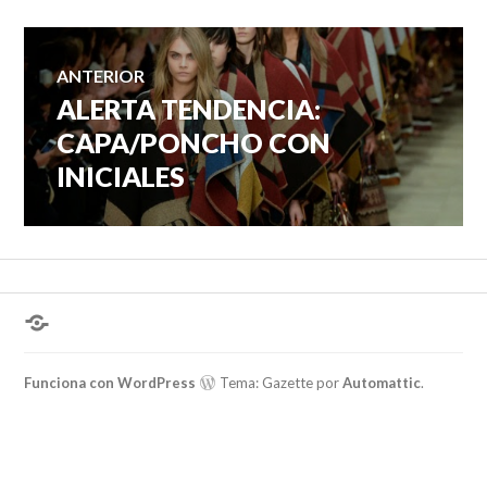
Navegación
ANTERIOR
ALERTA TENDENCIA:
Entrada
de
anterior:
CAPA/PONCHO CON
INICIALES
entradas
¿Hablas
conmigo?
Funciona con WordPress
Tema: Gazette por
Automattic
.