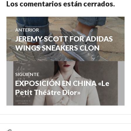
Los comentarios están cerrados.
Navegación
ANTERIOR
JEREMY SCOTT FOR ADIDAS
Entrada
de
anterior:
WINGS SNEAKERS CLON
entradas
SIGUIENTE
EXPOSICIÓN EN CHINA «Le
Entrada
siguiente:
Petit Théâtre Dior»
¿Hablas