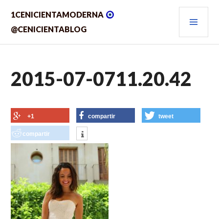
Saltar
MEN
1CENICIENTAMODERNA
al
contenido.
PRIN
@CENICIENTABLOG
2015-07-0711.20.42
+1
compartir
tweet
compartir