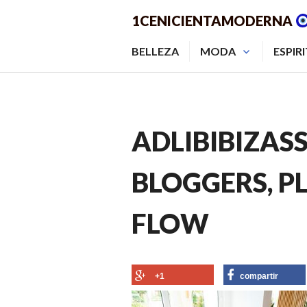
Saltar
1CENICIENTAMODERNA
al
contenido.
BELLEZA
MODA
ESPIR
ADLIBIBIZASS1
BLOGGERS, P
FLOW
+1
compartir