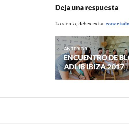
Deja una respuesta
Lo siento, debes estar
conectad
Navegación
ANTERIOR
ENCUENTRO DE BL
Entrada
de
anterior:
ADLIB IBIZA 2017
entradas