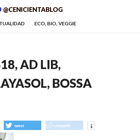
@CENICIENTABLOG
ITUALIDAD
ECO, BIO, VEGGIE
8, AD LIB,
LAYASOL, BOSSA
tweet
compartir