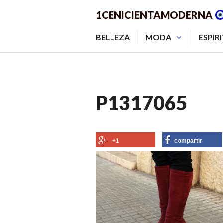
Saltar
1CENICIENTAMODERNA
al
contenido.
BELLEZA
MODA
ESPIR
P1317065
+1
compartir