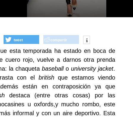
tweet
compartir
que esta temporada ha estado en boca de
e cuero rojo, vuelve a darnos otra prenda
ima: la chaqueta
baseball
o
university jacket
.
trasta con el
british
que estamos viendo
Además están en contraposición ya que
tish
destaca (entre otras cosas) por las
ocasines u oxfords,y mucho rombo, este
ás informal y con un aire deportivo. Esta