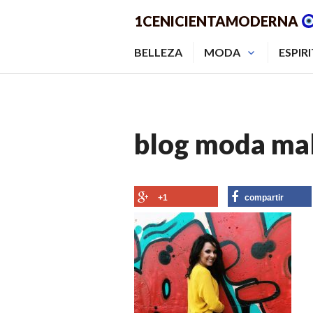
Saltar
1CENICIENTAMODERNA
al
contenido.
BELLEZA
MODA
ESPIR
blog moda mal
+1
compartir