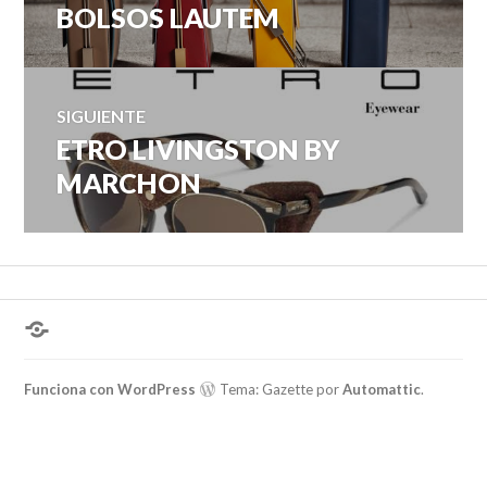
BOLSOS LAUTEM
Entrada
de
anterior:
entradas
SIGUIENTE
ETRO LIVINGSTON BY
Entrada
siguiente:
MARCHON
¿Hablas
conmigo?
Funciona con WordPress
Tema: Gazette por
Automattic
.