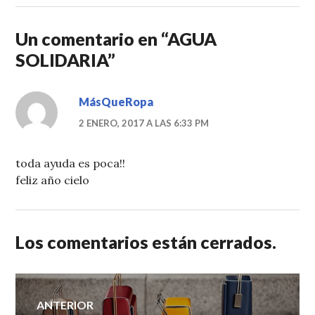
Un comentario en “
AGUA
SOLIDARIA
”
MásQueRopa
2 ENERO, 2017 A LAS 6:33 PM
toda ayuda es poca!!
feliz año cielo
Los comentarios están cerrados.
Navegación
ANTERIOR