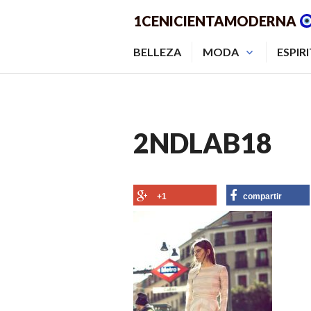
Saltar
1CENICIENTAMODERNA
al
contenido.
BELLEZA
MODA
ESPIR
2NDLAB18
+1
compartir