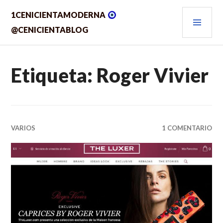
Saltar
MEN
1CENICIENTAMODERNA
al
contenido.
PRIN
@CENICIENTABLOG
Etiqueta:
Roger Vivier
VARIOS
1 COMENTARIO