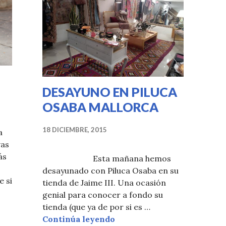
DESAYUNO EN PILUCA
OSABA MALLORCA
18 DICIEMBRE, 2015
a
vas
ás
Esta mañana hemos
desayunado con Piluca Osaba en su
e si
tienda de Jaime III. Una ocasión
genial para conocer a fondo su
TIES
tienda (que ya de por si es …
DESAYUNO EN PILUCA O
Continúa leyendo