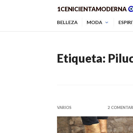
Saltar
1CENICIENTAMODERNA
al
contenido.
BELLEZA
MODA
ESPIR
Etiqueta:
Pilu
VARIOS
2 COMENTAR