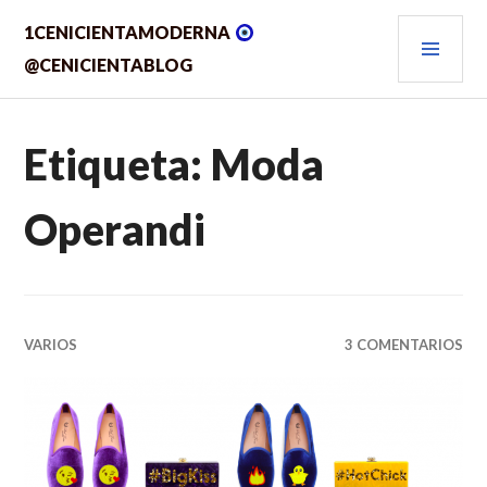
Saltar
MEN
1CENICIENTAMODERNA
al
contenido.
PRIN
@CENICIENTABLOG
Etiqueta:
Moda
Operandi
VARIOS
3 COMENTARIOS