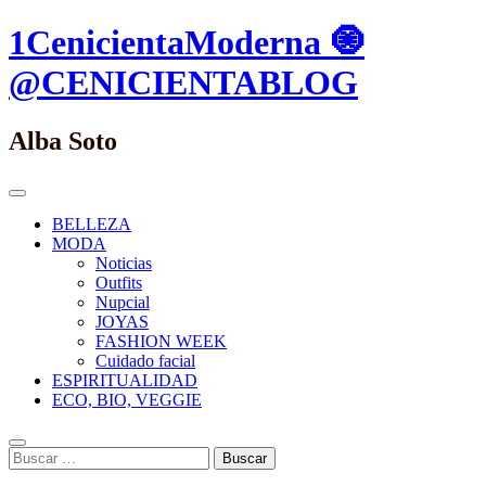
Saltar
1CenicientaModerna 🧿
al
contenido.
@CENICIENTABLOG
Alba Soto
Menú
Principal
BELLEZA
MODA
Noticias
Outfits
Nupcial
JOYAS
FASHION WEEK
Cuidado facial
ESPIRITUALIDAD
ECO, BIO, VEGGIE
Buscar
Buscar: