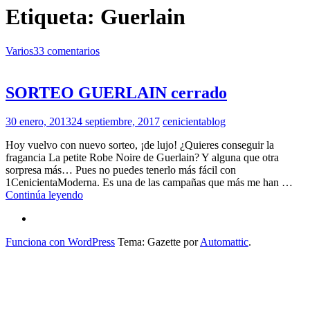
Etiqueta:
Guerlain
Varios
33 comentarios
SORTEO GUERLAIN cerrado
30 enero, 2013
24 septiembre, 2017
cenicientablog
Hoy vuelvo con nuevo sorteo, ¡de lujo! ¿Quieres conseguir la
fragancia La petite Robe Noire de Guerlain? Y alguna que otra
sorpresa más… Pues no puedes tenerlo más fácil con
1CenicientaModerna. Es una de las campañas que más me han …
SORTEO
Continúa leyendo
GUERLAIN
¿Hablas
cerrado
conmigo?
Funciona con WordPress
Tema: Gazette por
Automattic
.