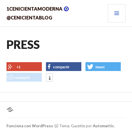
Saltar
MEN
1CENICIENTAMODERNA
al
contenido.
PRIN
@CENICIENTABLOG
PRESS
+1
compartir
tweet
compartir
¿Hablas
conmigo?
Funciona con WordPress
Tema: Gazette por
Automattic
.